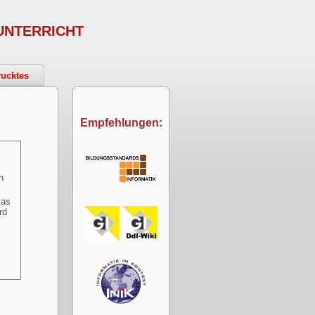
UNTERRICHT
ucktes
Empfehlungen:
n
ias
rd