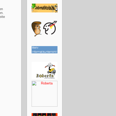
en
en.
eite