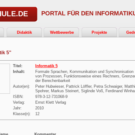
HULE.DE
PORTAL FÜR DEN INFORMATIK
Didaktik
Wettbewerbe
Projekte
Gedr
tik 5"
Titel:
Informatik 5
Inhalt:
Formale Sprachen, Kommunikation und Synchronisation
von Prozessen, Funktionsweise eines Rechners, Grenze
der Berechenbarkeit
Autor(en):
Peter Hubwieser, Pattrick Löffler, Petra Schwaiger, Matth
Spohrer, Markus Steinert, Siglinde Voß, Ferdinand Winha
ISBN:
978-3-12-731068-9
Verlag:
Ernst Klett Verlag
Jahr:
2010
Klasse(n):
12
Name
Kommentar